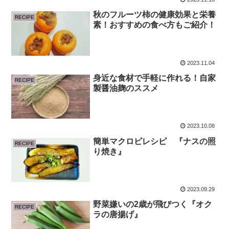
秋のフルーツ柿の健康効果と栄養
RECIPE
素！おすすめの食べ方もご紹介！
2023.11.04
身近な食材で手軽に作れる！自家
RECIPE
製醤油麹のススメ
2023.10.08
簡単マクロビレシピ 『ナスの照
RECIPE
り焼き』
2023.09.29
野菜嫌いの2歳が飛びつく『オク
RECIPE
ラの唐揚げ』