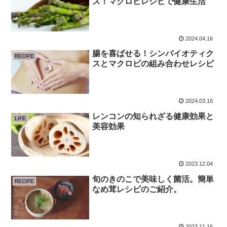
ス！マクロビレシピで健康生活
2024.04.16
腸を喜ばせる！シンバイオティク
RECIPE
スとマクロビの組み合わせレシピ
2024.03.16
レンコンの知られざる健康効果と
LIFE
美容効果
2023.12.04
旬のきのこで美味しく菌活。簡単
RECIPE
なめ茸レシピのご紹介。
2023.11.16