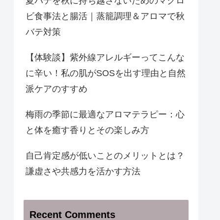
夏バテを秋に持ち越さないためのマクロ
ビ食事法と腸活｜蒸籠調理＆アロマで秋
バテ対策
【体験談】紫外線アレルギーってこんな
に辛い！私の肌がSOSを出す理由と自然
派ケアのすすめ
梅雨の季節に最適なアロマテラピー：心
と体を癒す香りとその楽しみ方
自己肯定感が低いことのメリットとは？
謙虚さや共感力を活かす方法
Recent Comments