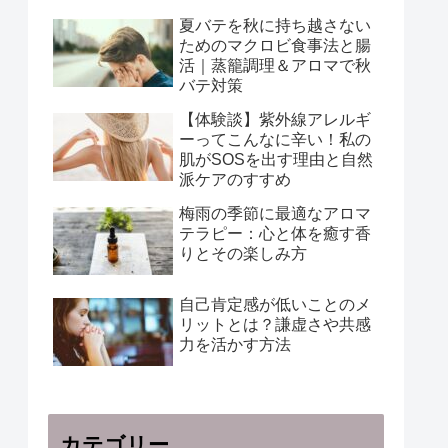
夏バテを秋に持ち越さない
ためのマクロビ食事法と腸
活｜蒸籠調理＆アロマで秋
バテ対策
【体験談】紫外線アレルギ
ーってこんなに辛い！私の
肌がSOSを出す理由と自然
派ケアのすすめ
梅雨の季節に最適なアロマ
テラピー：心と体を癒す香
りとその楽しみ方
自己肯定感が低いことのメ
リットとは？謙虚さや共感
力を活かす方法
カテゴリー