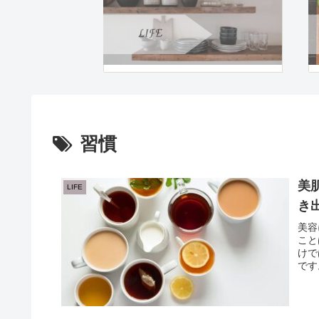
習慣
美
LIFE
き
美容
こと
けで
です