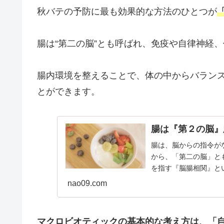
秋バテの予防に最も効果的な方法のひとつが
腸は“第二の脳”とも呼ばれ、免疫や自律神経
腸内環境を整えることで、体の中からバラン
とができます。
腸は『第２の脳』
腸は、脳からの指令が
から、「第⼆の脳」と
を指す『脳腸相関』と
だな』とか『はじめての場
nao09.com
マクロビオティックの基本的な考え方は、「