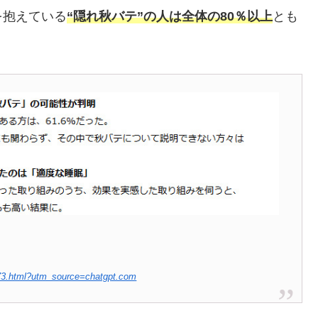
を抱えている
“隠れ秋バテ”の人は全体の80％以上
とも
073.html?utm_source=chatgpt.com