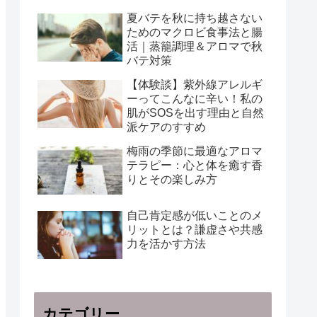
夏バテを秋に持ち越さない
ためのマクロビ食事法と腸
活｜蒸籠調理＆アロマで秋
バテ対策
【体験談】紫外線アレルギ
ーってこんなに辛い！私の
肌がSOSを出す理由と自然
派ケアのすすめ
梅雨の季節に最適なアロマ
テラピー：心と体を癒す香
りとその楽しみ方
自己肯定感が低いことのメ
リットとは？謙虚さや共感
力を活かす方法
カテゴリー