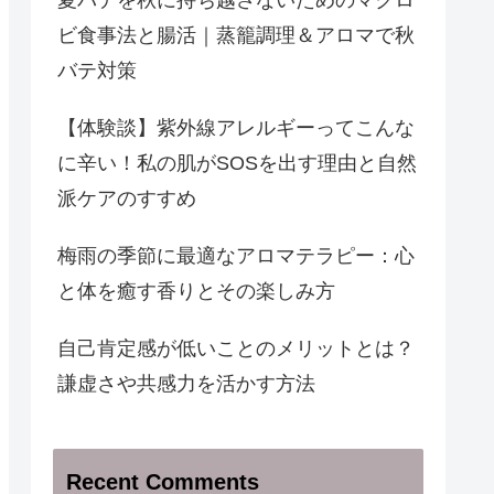
夏バテを秋に持ち越さないためのマクロ
ビ食事法と腸活｜蒸籠調理＆アロマで秋
バテ対策
【体験談】紫外線アレルギーってこんな
に辛い！私の肌がSOSを出す理由と自然
派ケアのすすめ
梅雨の季節に最適なアロマテラピー：心
と体を癒す香りとその楽しみ方
自己肯定感が低いことのメリットとは？
謙虚さや共感力を活かす方法
Recent Comments