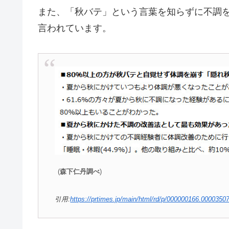
また、「秋バテ」という言葉を知らずに不調
言われています。
(
森下仁丹調べ
)
引用:
https://prtimes.jp/main/html/rd/p/000000166.000035