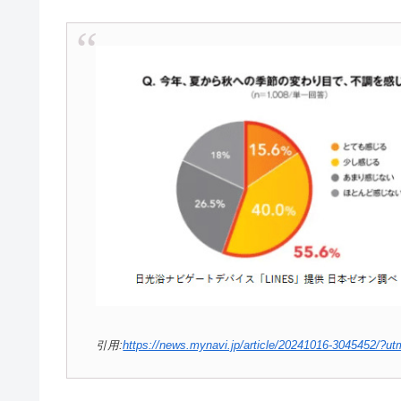
引用:
https://news.mynavi.jp/article/20241016-3045452/?