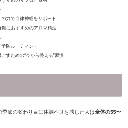
ト
りの力で自律神経をサポート
移行期におすすめのアロマ精油
法
テ予防ルーティン」
ごすための“今から整える”習慣
への季節の変わり目に体調不良を感じた人は
全体の55〜