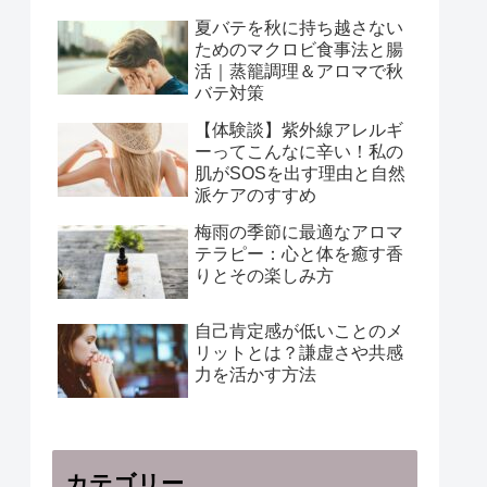
夏バテを秋に持ち越さない
ためのマクロビ食事法と腸
活｜蒸籠調理＆アロマで秋
バテ対策
【体験談】紫外線アレルギ
ーってこんなに辛い！私の
肌がSOSを出す理由と自然
派ケアのすすめ
梅雨の季節に最適なアロマ
テラピー：心と体を癒す香
りとその楽しみ方
自己肯定感が低いことのメ
リットとは？謙虚さや共感
力を活かす方法
カテゴリー