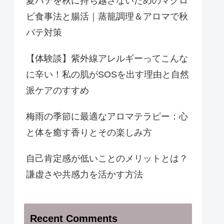
夏バテを秋に持ち越さないためのマクロ
ビ食事法と腸活｜蒸籠調理＆アロマで秋
バテ対策
【体験談】紫外線アレルギーってこんな
に辛い！私の肌がSOSを出す理由と自然
派ケアのすすめ
梅雨の季節に最適なアロマテラピー：心
と体を癒す香りとその楽しみ方
自己肯定感が低いことのメリットとは？
謙虚さや共感力を活かす方法
Recent Comments