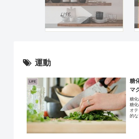
運動
糖
LIFE
マ
糖化
糖化
オテ
的な